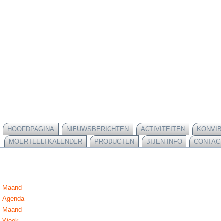
HOOFDPAGINA
NIEUWSBERICHTEN
ACTIVITEITEN
KONVI
MOERTEELTKALENDER
PRODUCTEN
BIJEN INFO
CONTAC
Maand
Agenda
Maand
Week