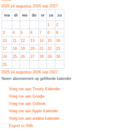
2025
jul
augustus 2026
sep
2027
ma
di
wo
do
vr
za
zo
1
2
3
4
5
6
7
8
9
10
11
12
13
14
15
16
17
18
19
20
21
22
23
24
25
26
27
28
29
30
31
2025
jul
augustus 2026
sep
2027
Neem abonnement op gefilterde kalender
Voeg toe aan Timely Kalender
Voeg toe aan Google
Voeg toe aan Outlook
Voeg toe aan Apple Kalender
Voeg toe aan andere kalender
Export to XML