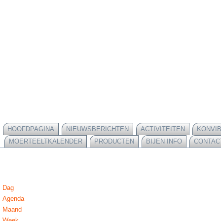
HOOFDPAGINA
NIEUWSBERICHTEN
ACTIVITEITEN
KONVI
MOERTEELTKALENDER
PRODUCTEN
BIJEN INFO
CONTAC
Dag
Agenda
Maand
Week