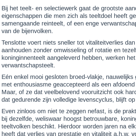
Bij het teelt- en selectiewerk gaat de grootste aan
eigenschappen die men zich als teeltdoel heeft g
samengaande reinteelt, of een enge verwantschapste
van de bijenvolken.
Tenslotte voert niets sneller tot vitaliteitverlies d
aanhouden zonder omwisseling of rotatie en tezelf
koningin­nenteelt aangeleverd hebben, wer­ken het 
verwantschapsteelt.
Eén enkel mooi gesloten broed-vlakje, nauwelijk
met enthousiasme geaccepteerd als een afdoend be
Maar, of ze dat veelbelovend vooruitzicht ook har
dat gedurende zijn volledige levenscyclus, blijft o
Even zinloos om niet te zeggen nefast, is de prakt
bij dezelfde, weliswaar hoogst betrouwbare, koning
teeltvolken beschikt. Hierdoor worden jaren na elk
heeft dat verlies van prestatie en vitaliteit a.h.