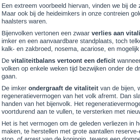
Een extreem voorbeeld hiervan, vinden we bij de z
Maar ook bij de heide­imkers in onze contreien go
haalsters waren.
Bijenvolken vertonen een zwaar
verlies aan vitali
imker en een aanvaardbare standplaats, toch tel
kalk- en zakbroed, nosema, acariose, en mogelijk a
De
vitaliteitbalans vertoont een deficit
wanneer 
volken op enkele weken tijd bezwijken onder de d
gaan.
De imker
ondergraaft de vitaliteit
van de bijen,
regeneratievermogen van het volk afremt. Dan slaa
handen van het bijenvolk. Het regeneratievermoge
voortdurend aan te vullen, te versterken met nieu
Het is het vermogen om de geleden verliezen in h
maken, te herstellen met grote aantallen reserv
stop, of arrest van de koningin, tevens een domper