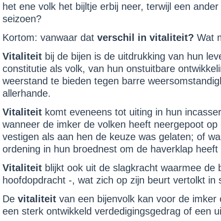
het ene volk het bijltje erbij neer, terwijl een a
seizoen?
Kortom: vanwaar dat
verschil in vitaliteit?
Wat m
Vitaliteit
bij de bijen is de uitdrukking van hun l
constitutie als volk, van hun onstuitbare ontwik
weerstand te bieden tegen barre weersomstandig
allerhande.
Vitaliteit
komt eveneens tot uiting in hun incasse
wanneer de imker de volken heeft neergepoot op e
vestigen als aan hen de keuze was gelaten; of wan
ordening in hun broednest om de haverklap heeft 
Vitaliteit
blijkt ook uit de slagkracht waarmee de 
hoofdopdracht -, wat zich op zijn beurt vertolkt i
De
vitaliteit
van een bijenvolk kan voor de imker
een sterk ontwik­keld verdedigingsgedrag of een 